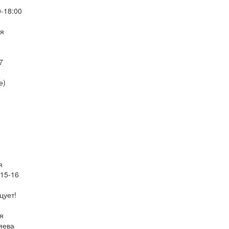
0-18:00
ля
я
7
е)
я
-15-16
цует!
я
яева