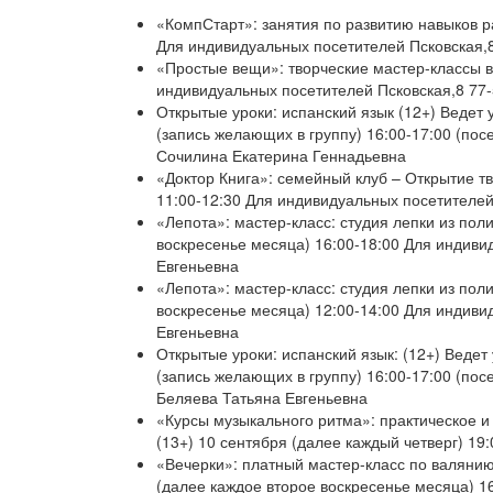
«КомпСтарт»: занятия по развитию навыков ра
Для индивидуальных посетителей Псковская,
«Простые вещи»: творческие мастер-классы в 
индивидуальных посетителей Псковская,8 77
Открытые уроки: испанский язык (12+) Ведет
(запись желающих в группу) 16:00-17:00 (пос
Сочилина Екатерина Геннадьевна
«Доктор Книга»: семейный клуб – Открытие тв
11:00-12:30 Для индивидуальных посетителе
«Лепота»: мастер-класс: студия лепки из пол
воскресенье месяца) 16:00-18:00 Для индиви
Евгеньевна
«Лепота»: мастер-класс: студия лепки из пол
воскресенье месяца) 12:00-14:00 Для индиви
Евгеньевна
Открытые уроки: испанский язык: (12+) Веде
(запись желающих в группу) 16:00-17:00 (пос
Беляева Татьяна Евгеньевна
«Курсы музыкального ритма»: практическое и 
(13+) 10 сентября (далее каждый четверг) 19
«Вечерки»: платный мастер-класс по валянию
(далее каждое второе воскресенье месяца) 