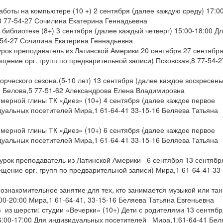
боты на компьютере (10 +) 2 сентября (далее каждую среду) 17:0
8 77-54-27 Сочилина Екатерина Геннадьевна
библиотеке (8+) 3 сентября (далее каждый четверг) 15:00-18:00 Д
-54-27 Сочилина Екатерина Геннадьевна
 урок преподаватель из Латинской Америки 20 сентября 27 сентябр
ещение орг. групп по предварительной записи) Псковская,8 77-54-2
орческого сезона.(5-10 лет) 13 сентября (далее каждое воскресень
й Белова,5 77-51-62 Александрова Елена Владимировна
имерной глины ТК «Диез» (10+) 4 сентября (далее каждое первое
дуальных посетителей Мира,1 61-64-41 33-15-16 Беляева Татьяна
имерной глины ТК «Диез» (10+) 6 сентября (далее каждое первое
дуальных посетителей Мира,1 61-64-41 33-15-16 Беляева Татьяна
т урок преподаватель из Латинской Америки 6 сентября 13 сентябр
ещение орг. групп по предварительной записи) Мира,1 61-64-41 33
ознакомительное занятие для тех, кто занимается музыкой или тан
:00-20:00 Мира,1 61-64-41, 33-15-16 Беляева Татьяна Евгеньевна
 из шерсти: студии «Вечерки» (10+) Дети с родителями 13 сентябр
16:00-17:00 Для индивидуальных посетителей Мира,1:61-64-41 Бел