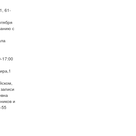
1, 61-
нтября
ванию с
ила
-17:00
ира,1
йском,
 записи
евна
ников и
1-55