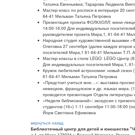
Татьяна Евгеньевна; Тарарова Людмила Вик
Мастер-класс по росписи в интерьере 20 сент
64-41 Мильман Татьяна Петровна
Презентация проекта ФОЛКХОЛЛ: мини-лекция
14:00-16:00 Для индивидуальных посетителей
руководителем проекта Мира,1, 61-64-41 Ми
Народная студия художественной вышивки «Фа
Олеговна 27 сентября (далее каждое второе 
посетителей Мира,1 61-64-41 Мильман Т.П. 
Мастер-классы в стиле LEGO: LEGO-Центр (8+
Для индивидуальных посетителей Мира,1, 61
Кружок любителей астрономии: новый сезон 
61-64-41 Мильман Татьяна Петровна
«Предстоит учиться мне…»: выставка-просмот
немецком, французском и др. языках мира. (1
проводится презентация Отдела литературы 
«Неделя библиознаний»: экскурсии с презент
студентов (16+) 1-11 сентября 11:00-18:00 (
Йорж Светлана Ефимовна
вернуться назад
Библиотечный центр для детей и юношества "Ч
д.1, пр.Мира
173024
г. Великий Новгород, Россия