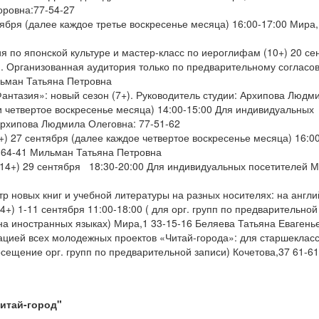
торовна:77-54-27
ября (далее каждое третье воскресенье месяца) 16:00-17:00 Мира,
 по японской культуре и мастер-класс по иероглифам (10+) 20 се
. Организованная аудитория только по предварительному согласо
льман Татьяна Петровна
нтазия»: новый сезон (7+). Руководитель студии: Архипова Людм
и четвертое воскресенье месяца) 14:00-15:00 Для индивидуальных
Архипова Людмила Олеговна: 77-51-62
) 27 сентября (далее каждое четвертое воскресенье месяца) 16:00
-64-41 Мильман Татьяна Петровна
(14+) 29 сентября 18:30-20:00 Для индивидуальных посетителей М
р новых книг и учебной литературы на разных носителях: на англи
4+) 1-11 сентября 11:00-18:00 ( для орг. групп по предварительной
на иностранных языках) Мира,1 33-15-16 Беляева Татьяна Евагень
ацией всех молодежных проектов «Читай-города»: для старшекласс
посещение орг. групп по предварительной записи) Кочетова,37 61-6
итай-город"