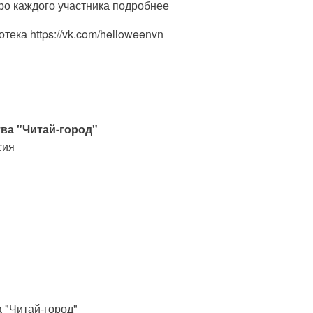
ро каждого участника подробнее
ека https://vk.com/helloweenvn
ва "Читай-город"
сия
 "Читай-город"