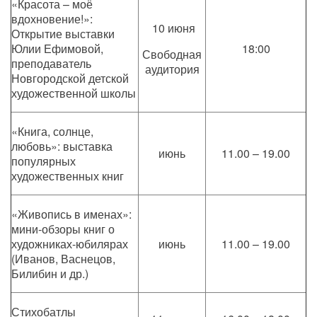
«Красота – моё
вдохновение!»:
10 июня
Открытие выставки
Юлии Ефимовой,
18:00
Свободная
преподаватель
аудитория
Новгородской детской
художественной школы
«Книга, солнце,
любовь»: выставка
июнь
11.00 – 19.00
популярных
художественных книг
«Живопись в именах»:
мини-обзоры книг о
художниках-юбилярах
июнь
11.00 – 19.00
(Иванов, Васнецов,
Билибин и др.)
Стихобатлы