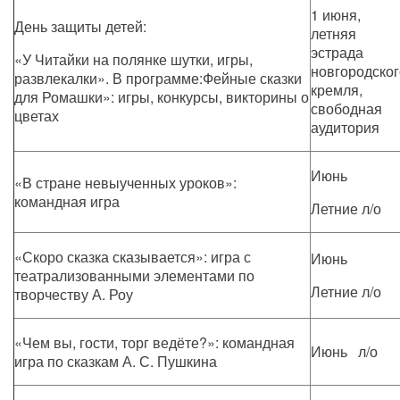
1 июня,
День защиты детей:
летняя
эстрада
«У Читайки на полянке шутки, игры,
новгородског
развлекалки». В программе:Фейные сказки
кремля,
для Ромашки»: игры, конкурсы, викторины о
свободная
цветах
аудитория
Июнь
«В стране невыученных уроков»:
командная игра
Летние л/о
«Скоро сказка сказывается»: игра с
Июнь
театрализованными элементами по
Летние л/о
творчеству А. Роу
«Чем вы, гости, торг ведёте?»: командная
Июнь л/о
игра по сказкам А. С. Пушкина