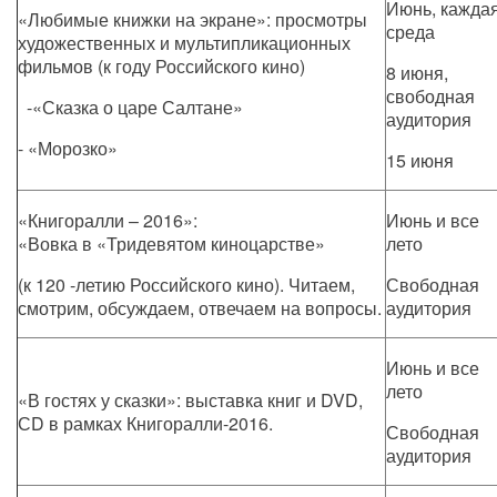
Июнь, кажда
«Любимые книжки на экране»: просмотры
среда
художественных и мультипликационных
фильмов (к году Российского кино)
8 июня,
свободная
-«Сказка о царе Салтане»
аудитория
- «Морозко»
15 июня
«Книгоралли – 2016»:
Июнь и все
«Вовка в «Тридевятом киноцарстве»
лето
(к 120 -летию Российского кино). Читаем,
Свободная
смотрим, обсуждаем, отвечаем на вопросы.
аудитория
Июнь и все
лето
«В гостях у сказки»: выставка книг и DVD,
СD в рамках Книгоралли-2016.
Свободная
аудитория