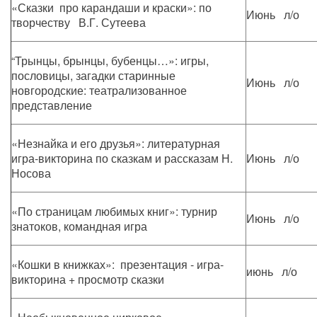
«Сказки про карандаши и краски»: по
Июнь л/о
творчеству В.Г. Сутеева
“Трынцы, брынцы, бубенцы…»: игры,
пословицы, загадки старинные
Июнь л/о
новгородские: театрализованное
представление
«Незнайка и его друзья»: литературная
игра-викторина по сказкам и рассказам Н.
Июнь л/о
Носова
«По страницам любимых книг»: турнир
Июнь л/о
знатоков, командная игра
«Кошки в книжках»: презентация - игра-
июнь л/о
викторина + просмотр сказки