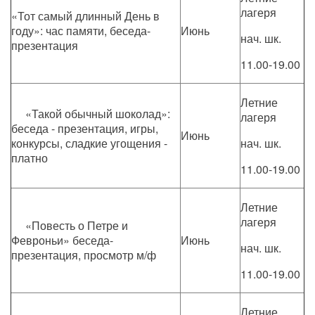
лагеря
«Тот самый длинный День в
году»: час памяти, беседа-
Июнь
нач. шк.
презентация
11.00-19.00
Летние
«Такой обычный шоколад»:
лагеря
беседа - презентация, игры,
Июнь
конкурсы, сладкие угощения -
нач. шк.
платно
11.00-19.00
Летние
лагеря
«Повесть о Петре и
Февроньи» беседа-
Июнь
нач. шк.
презентация, просмотр м/ф
11.00-19.00
Летние