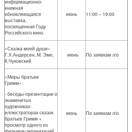
информационно-
книжная
обновляющаяся
июнь
11:00 – 19:00
выставка,
посвященная Году
Российского кино.
«Сказка моей души»
Г.Х.Андерсен, М. Эме,
июнь
По заявкам л/о
К.Чуковский
«Миры братьев
Гримм»:
- беседы-презентации о
знаменитых
художниках-
иллюстраторах сказок
июнь
По заявкам л/о
братьев Гримм +
просмотр одного из
фильмов-экранизаций