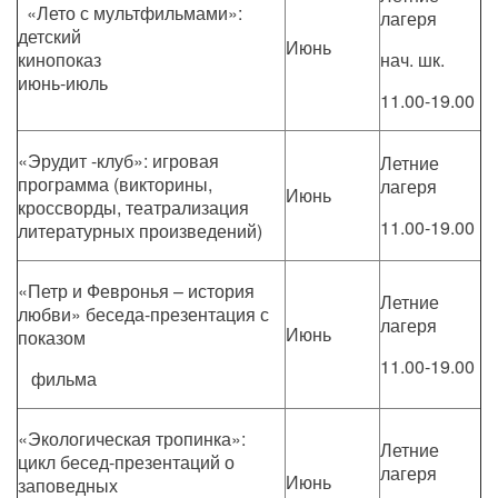
«Лето с мультфильмами»:
лагеря
детский
Июнь
кинопоказ
нач. шк.
июнь-июль
11.00-19.00
«Эрудит -клуб»: игровая
Летние
программа (викторины,
лагеря
Июнь
кроссворды, театрализация
11.00-19.00
литературных произведений)
«Петр и Февронья – история
Летние
любви» беседа-презентация с
лагеря
Июнь
показом
11.00-19.00
фильма
«Экологическая тропинка»:
Летние
цикл бесед-презентаций о
лагеря
Июнь
заповедных