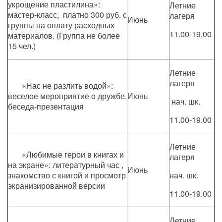
укрощение пластилина»:
Летние
мастер-класс, платно 300 руб. с
лагеря
Июнь
группы на оплату расходных
11.00-19.00
материалов. (Группа не более
15 чел.)
Летние
лагеря
«Нас не разлить водой»:
веселое мероприятие о дружбе,
Июнь
нач. шк.
беседа-презентация
11.00-19.00
Летние
«Любимые герои в книгах и
лагеря
на экране»: литературный час ,
Июнь
знакомство с книгой и просмотр
нач. шк.
экранизированной версии
11.00-19.00
Летние