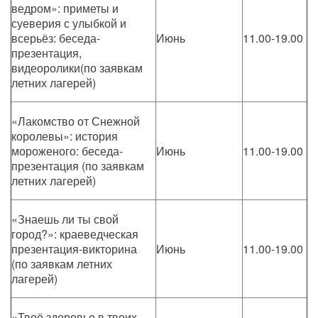
ведром»: приметы и
суеверия с улыбкой и
всерьёз: беседа-
Июнь
11.00-19.00
презентация,
видеоролики(по заявкам
летних лагерей)
«Лакомство от Снежной
королевы»: история
мороженого: беседа-
Июнь
11.00-19.00
презентация (по заявкам
летних лагерей)
«Знаешь ли ты свой
город?»: краеведческая
презентация-викторина
Июнь
11.00-19.00
(по заявкам летних
лагерей)
«Твоё здоровье в твоих