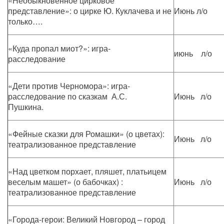
«Необыкновенное цирковое
представление»: о цирке Ю. Куклачева и не
Июнь л/о
только….
«Куда пропал миот?»: игра-
июнь л/о
расследование
«Дети против Черномора»: игра-
расследование по сказкам А.С.
Июнь л/о
Пушкина.
«Фейные сказки для Ромашки» (о цветах):
Июнь л/о
театрализованное представление
«Над цветком порхает, пляшет, платьицем
веселым машет» (о бабочках) :
Июнь л/о
театрализованное представление
«Города-герои: Великий Новгород – город