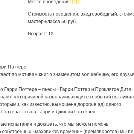
Место проведения:
ПО
Стоимость посещения: вход свободный, стоим
мастер-класса 50 руб.
Возраст: 12+
рри Поттере!
вест по мотивам книг о знаменитом волшебнике, его друзья
 о Гарри Поттере – пьесы «Гарри Поттер и Проклятое Дитя»
 знают, что причиной разворачивающихся событий послужил
торыми, как известно, вымощена дорога в ад) одного
а Поттера – сына Гарри и Джинни Поттеров.
мые испытания и доказать, что мы можем помочь
ю собственных «маховиков времени» (времяворотов) мы в