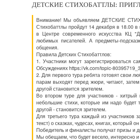
ДЕТСКИЕ СТИХОБАТТЛЫ: ПРИ
Внимание! Мы объявляем ДЕТСКИЕ СТИХОБ
Стихобаттлы пройдут 14 декабря в 18.00 в
в Центре современного искусства КЦ "Д
любимых писателей. А предметы-подсказк
общения.
Правила Детских Стихобаттлов:
1. Участники могут зарегистрироваться са
Обсуждениях https://vk.com/topic-80395719
2. Для первого тура ребята готовят свои лю
парам выходят перед жюри, читают, затем
другой становится зрителем.
Во втором туре для участников - хитрый
небольшие стихи, которые им надо будет т
другой - становится зрителем.
Для третьего тура каждый из участников з
текст) о сказках, чудесах, книгах, который о
Победитель и финалисты получат призы и ди
Мы обещаем, что будет весело, интересно и