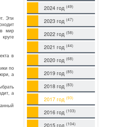
(49)
2024 год
т. Эти
(47)
2023 год
оходит
 в мир
(58)
2022 год
 круге
(44)
2021 год
екта в
(68)
2020 год
ники по
(85)
2019 год
юри, а
(83)
2018 год
ыбрать
дит, а
(93)
2017 год
танный
(103)
2016 год
(104)
2015 год