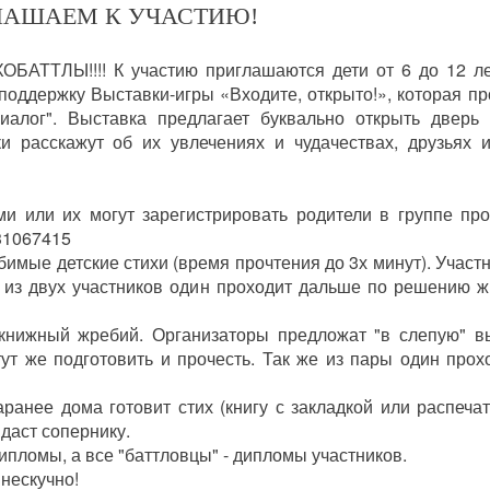
ГЛАШАЕМ К УЧАСТИЮ!
АТТЛЫ!!!! К участию приглашаются дети от 6 до 12 ле
 поддержку Выставки-игры «Входите, открыто!», которая пр
иалог". Выставка предлагает буквально открыть дверь
и расскажут об их увлечениях и чудачествах, друзьях и
ми или их могут зарегистрировать родители в группе про
_31067415
бимые детские стихи (время прочтения до 3х минут). Участ
 из двух участников один проходит дальше по решению ж
 книжный жребий. Организаторы предложат "в слепую" в
ут же подготовить и прочесть. Так же из пары один прохо
аранее дома готовит стих (книгу с закладкой или распеча
н даст сопернику.
пломы, а все "баттловцы" - дипломы участников.
 нескучно!