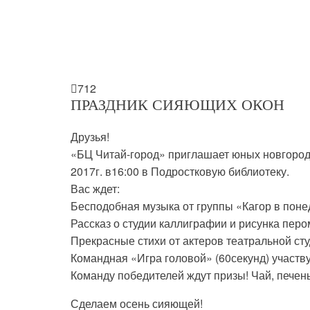

712
ПРАЗДНИК СИЯЮЩИХ ОКОН
Друзья!
«БЦ Читай-город» приглашает юных новгородц
2017г. в16:00 в Подростковую библиотеку.
Вас ждет:
Бесподобная музыка от группы «Кагор в по
Рассказ о студии каллиграфии и рисунка пер
Прекрасные стихи от актеров театральной ст
Командная «Игра головой» (60секунд) участ
Команду победителей ждут призы! Чай, печен
Сделаем осень сияющей!