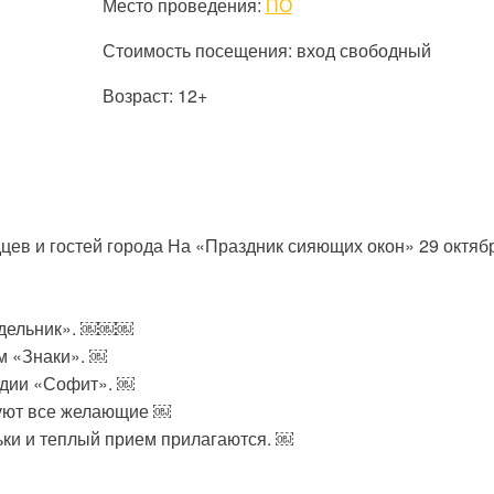
Место проведения:
ПО
Стоимость посещения: вход свободный
Возраст: 12+
ев и гостей города На «Праздник сияющих окон» 29 октяб
недельник». ￼￼￼
ом «Знаки». ￼
удии «Софит». ￼
вуют все желающие ￼
ьки и теплый прием прилагаются. ￼