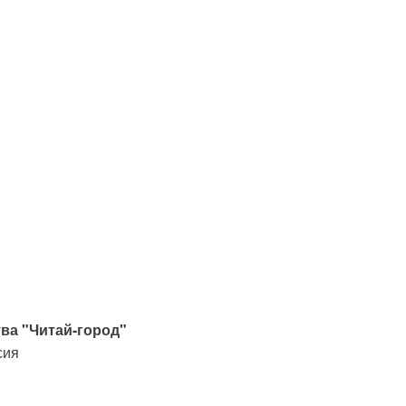
ва "Читай-город"
сия