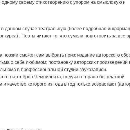
о одному своему стихотворению с упором на смысловую и
у, в данном случае театральную (более подробная информа
нкурса) . Поэты читают то, что сумели подготовить за все 
 поэзии сможет сам выбрать приз: издание авторского сбо
льма о себе любимом; постановку авторских произведений 
альбома в профессиональной студии звукозаписи.
ов от партнёров Чемпионата, получают право бесплатной
и качество которого из года в год только возрастают (авто