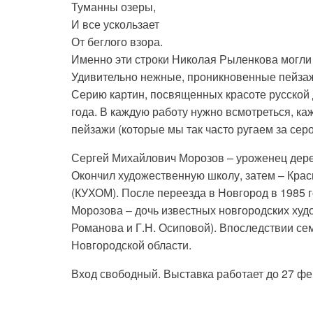
Туманны озеры,
И все ускользает
От беглого взора.
Именно эти строки Николая Рыленкова могли
Удивительно нежные, проникновенные пейзаж
Серию картин, посвященных красоте русской 
года. В каждую работу нужно всмотреться, ка
пейзажи (которые мы так часто ругаем за серо
Сергей Михайлович Морозов – уроженец дере
Окончил художественную школу, затем – Кра
(КУХОМ). После переезда в Новгород в 1985 
Морозова – дочь известных новгородских худ
Романова и Г.Н. Осиповой). Впоследствии се
Новгородской области.
Вход свободный. Выставка работает до 27 фе