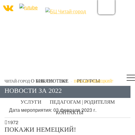
О БИБЛИОТЕКЕ
РЕСУРСЫ
ЧИТАЙ-ГОРОД
НОВОСТИ
2022
ПОКАЖИ НЕМЕЦКИЙ!
НОВОСТИ ЗА 2022
ЭЛЕКТРОННЫЙ КАТАЛОГ
ПРОЕКТЫ
УСЛУГИ
ПЕДАГОГАМ | РОДИТЕЛЯМ
Дата мероприятия: 03 февраля 2023 г.
КОНТАКТЫ

1972
ПОКАЖИ НЕМЕЦКИЙ!