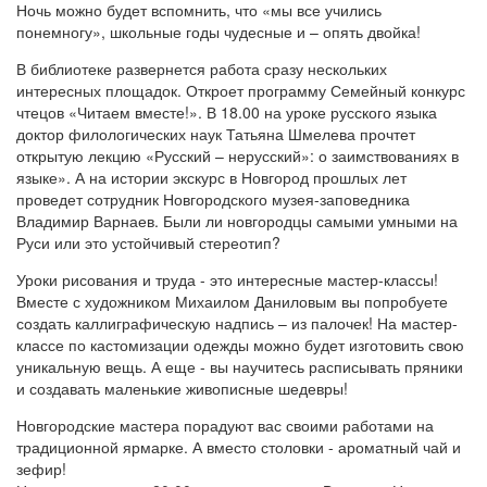
Ночь можно будет вспомнить, что «мы все учились
понемногу», школьные годы чудесные и – опять двойка!
В библиотеке развернется работа сразу нескольких
интересных площадок. Откроет программу Семейный конкурс
чтецов «Читаем вместе!». В 18.00 на уроке русского языка
доктор филологических наук Татьяна Шмелева прочтет
открытую лекцию «Русский – нерусский»: о заимствованиях в
языке». А на истории экскурс в Новгород прошлых лет
проведет сотрудник Новгородского музея-заповедника
Владимир Варнаев. Были ли новгородцы самыми умными на
Руси или это устойчивый стереотип?
Уроки рисования и труда - это интересные мастер-классы!
Вместе с художником Михаилом Даниловым вы попробуете
создать каллиграфическую надпись – из палочек! На мастер-
классе по кастомизации одежды можно будет изготовить свою
уникальную вещь. А еще - вы научитесь расписывать пряники
и создавать маленькие живописные шедевры!
Новгородские мастера порадуют вас своими работами на
традиционной ярмарке. А вместо столовки - ароматный чай и
зефир!