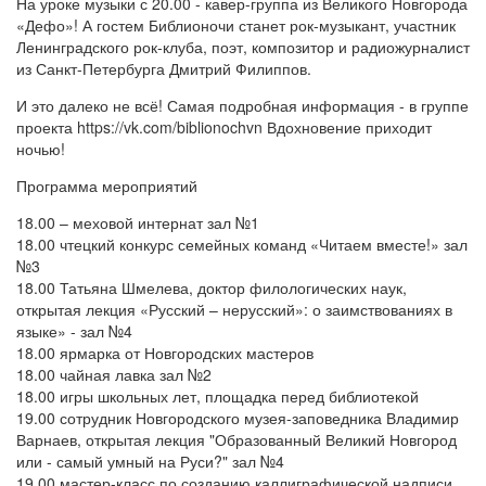
На уроке музыки с 20.00 - кавер-группа из Великого Новгорода
«Дефо»! А гостем Библионочи станет рок-музыкант, участник
Ленинградского рок-клуба, поэт, композитор и радиожурналист
из Санкт-Петербурга Дмитрий Филиппов.
И это далеко не всё! Самая подробная информация - в группе
проекта https://vk.com/biblionochvn Вдохновение приходит
ночью!
Программа мероприятий
18.00 – меховой интернат зал №1
18.00 чтецкий конкурс семейных команд «Читаем вместе!» зал
№3
18.00 Татьяна Шмелева, доктор филологических наук,
открытая лекция «Русский – нерусский»: о заимствованиях в
языке» - зал №4
18.00 ярмарка от Новгородских мастеров
18.00 чайная лавка зал №2
18.00 игры школьных лет, площадка перед библиотекой
19.00 сотрудник Новгородского музея-заповедника Владимир
Варнаев, открытая лекция "Образованный Великий Новгород
или - самый умный на Руси?" зал №4
19.00 мастер-класс по созданию каллиграфической надписи