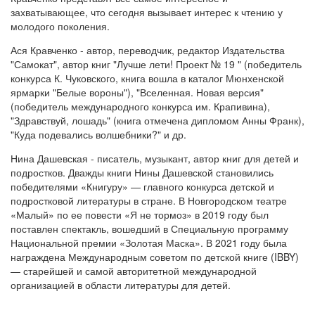
захватывающее, что сегодня вызывает интерес к чтению у
молодого поколения.
Ася Кравченко - автор, переводчик, редактор Издательства
"Самокат", автор книг "Лучше лети! Проект № 19 " (победитель
конкурса К. Чуковского, книга вошла в каталог Мюнхенской
ярмарки "Белые вороны"), "Вселенная. Новая версия"
(победитель международного конкурса им. Крапивина),
"Здравствуй, лошадь" (книга отмечена дипломом Анны Франк),
"Куда подевались волшебники?" и др.
Нина Дашевская - писатель, музыкант, автор книг для детей и
подростков. Дважды книги Нины Дашевской становились
победителями «Книгуру» — главного конкурса детской и
подростковой литературы в стране. В Новгородском театре
«Малый» по ее повести «Я не тормоз» в 2019 году был
поставлен спектакль, вошедший в Специальную программу
Национальной премии «Золотая Маска». В 2021 году была
награждена Международным советом по детской книге (IBBY)
— старейшей и самой авторитетной международной
организацией в области литературы для детей.