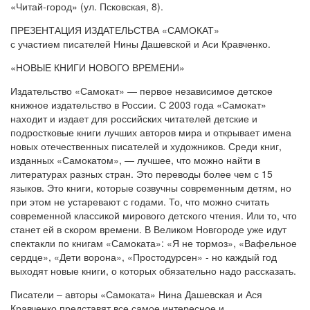
«Читай-город» (ул. Псковская, 8).
ПРЕЗЕНТАЦИЯ ИЗДАТЕЛЬСТВА «САМОКАТ»
с участием писателей Нины Дашевской и Аси Кравченко.
«НОВЫЕ КНИГИ НОВОГО ВРЕМЕНИ»
Издательство «Самокат» — первое независимое детское
книжное издательство в России. С 2003 года «Самокат»
находит и издает для российских читателей детские и
подростковые книги лучших авторов мира и открывает имена
новых отечественных писателей и художников. Среди книг,
изданных «Самокатом», — лучшее, что можно найти в
литературах разных стран. Это переводы более чем с 15
языков. Это книги, которые созвучны современным детям, но
при этом не устаревают с годами. То, что можно считать
современной классикой мирового детского чтения. Или то, что
станет ей в скором времени. В Великом Новгороде уже идут
спектакли по книгам «Самоката»: «Я не тормоз», «Вафельное
сердце», «Дети ворона», «Простодурсен» - но каждый год
выходят новые книги, о которых обязательно надо рассказать.
Писатели – авторы «Самоката» Нина Дашевская и Ася
Кравченко представят все самое интересное и