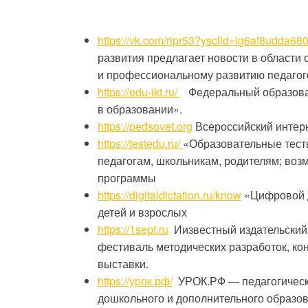
https://vk.com/ripr53?ysclid=lg6af8udda6
развития предлагает новости в области
и профессиональному развитию педагог
https://edu-ikt.ru/
Федеральный образова
в образовании».
https://pedsovet.org
Всероссийский интерн
https://testedu.ru/
«Образовательные тест
педагогам, школьникам, родителям; воз
программы
https://digitaldictation.ru/know
«Цифровой д
детей и взрослых
https://1sept.ru
Иизвестный издательский 
фестиваль методических разработок, ко
выставки.
https://урок.рф/
УРОК.РФ — педагогическо
дошкольного и дополнительного образов