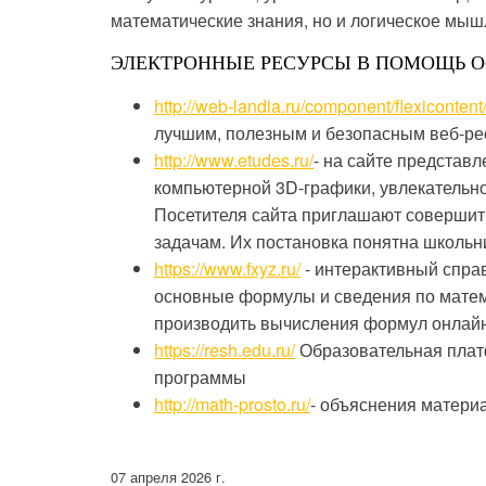
математические знания, но и логическое мыш
ЭЛЕКТРОННЫЕ РЕСУРСЫ В ПОМОЩЬ 
http://web-landia.ru/component/flexiconten
лучшим, полезным и безопасным веб-рес
http://www.etudes.ru/
- на сайте представ
компьютерной 3D-графики, увлекательн
Посетителя сайта приглашают совершит
задачам. Их постановка понятна школьн
https://www.fxyz.ru/
- интерактивный спра
основные формулы и сведения по матема
производить вычисления формул онлайн
https://resh.edu.ru/
Образовательная плат
программы
http://math-prosto.ru/
- объяснения матери
07 апреля 2026 г.