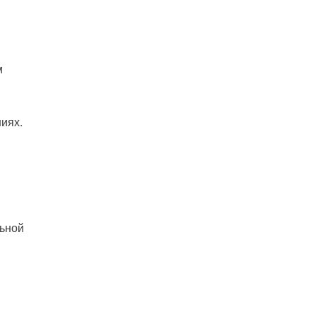
м
иях.
ьной