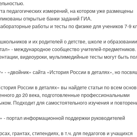
ельностью.
ута педагогических измерений, на котором уже размещены
бликованы открытые банки заданий ГИА.
лабораторные работы и тесты по физике для учеников 7-9 к
школьников и их родителей о детстве, школе и образовании
тал» - международное сообщество учителей-предметников.
зентации, видеоуроки, мультимедийные тесты могут быть п
» - «двойник» сайта «История России в деталях», но посвя
стория России в деталях» вы найдете статьи по всем осно
енного до 20 века, подготовленные профессиональными
ком. Подходит для самостоятельного изучения и повторен
 - портал информационной поддержки руководителей
ах, грантах, стипендиях, в т.ч. для педагогов и учащихся