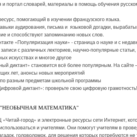
и портал словарей, материалы в помощь обучения русско
есурс, помогающий в изучении французского языка.
выки аудирования, письма и языковой догадки, вырабат
ние и способствуют запоминанию новых слов.
такте «Популяризация науки» - страница о науке и с недав
 записи с различных лекториев, научно-популярные статьи,
ных искусствах и многое другое
ый диктант» становится всё более популярным. На сайте –
ущих лет, анонсы новых мероприятий
 по разным предметам школьной программы
ифровой диктант»: проверьте свою цифровую грамотность!
 "НЕОБЫЧНАЯ МАТЕМАТИКА"
 «Читай-город» и электронные ресурсы сети Интернет, кот
 использоваться и учителями. Они помогут учителям в пров
загадок, головоломок, для решения которых потребуются не 