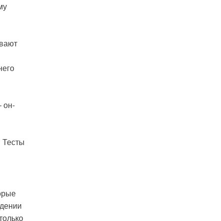
му
ывают
него
 он-
 Тесты
орые
едении
только