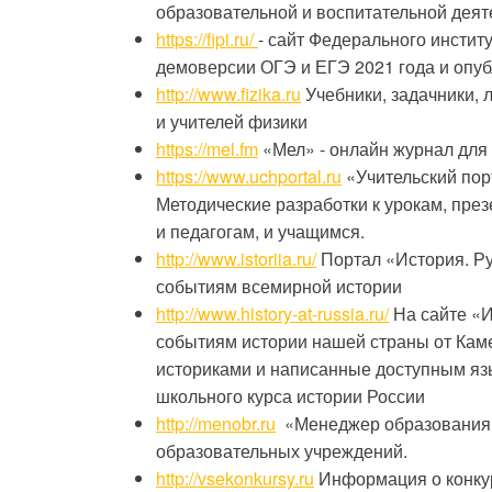
образовательной и воспитательной деят
https://fipi.ru/
- сайт Федерального инстит
демоверсии ОГЭ и ЕГЭ 2021 года и опу
http://www.fizika.ru
Учебники, задачники, 
и учителей физики
https://mel.fm
«Мел» - онлайн журнал для 
https://www.uchportal.ru
«Учительский пор
Методические разработки к урокам, пре
и педагогам, и учащимся.
http://www.istoriia.ru/
Портал «История. Ру
событиям всемирной истории
http://www.history-at-russia.ru/
На сайте «И
событиям истории нашей страны от Кам
историками и написанные доступным язы
школьного курса истории России
http://menobr.ru
«Менеджер образования»
образовательных учреждений.
http://vsekonkursy.ru
Информация о конкурс