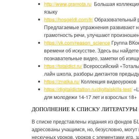
http://www.gramota.ru
Большая коллекция 
языку
https://hosgeldi.com/fr/
Образовательный р
Предлагаемые упражнения развивают на
грамотность речи, улучшают произноше
https://vk.com/reason_science
Группа ВКон
времени об искусстве. Здесь вы найдете
познавательные видео, заметки об изящ
https://totaldict.ru/
Всероссийский «Тотальн
лайн школа, разборы диктантов предыд
https://znaika.ru/
Коллекция видеоуроков
https://digitaldictation.ru/digitalskills-test/
«Ц
для молодежи 14-17 лет и взрослых 18+
ДОПОЛНЕНИЕ К СПИСКУ ЛИТЕРАТУРЫ
В списке представлены издания из фондов БЦ
адресованы учащимся, но, безусловно, могут
нескучных уроков, уроков с элементами игр, 