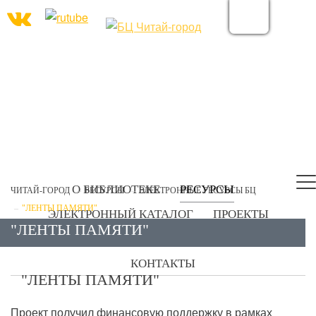
О БИБЛИОТЕКЕ
РЕСУРСЫ
ЧИТАЙ-ГОРОД
РЕСУРСЫ
ЭЛЕКТРОННЫЕ РЕСУРСЫ БЦ
"ЛЕНТЫ ПАМЯТИ"
ЭЛЕКТРОННЫЙ КАТАЛОГ
ПРОЕКТЫ
"ЛЕНТЫ ПАМЯТИ"
УСЛУГИ
ПЕДАГОГАМ | РОДИТЕЛЯМ
КОНТАКТЫ
"ЛЕНТЫ ПАМЯТИ"
Проект получил финансовую поддержку в рамках