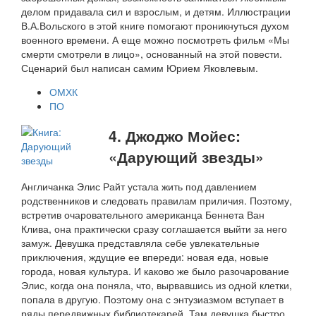
делом придавала сил и взрослым, и детям. Иллюстрации
В.А.Вольского в этой книге помогают проникнуться духом
военного времени. А еще можно посмотреть фильм «Мы
смерти смотрели в лицо», основанный на этой повести.
Сценарий был написан самим Юрием Яковлевым.
ОМХК
ПО
4. Джоджо Мойес:
«Дарующий звезды»
Англичанка Элис Райт устала жить под давлением
родственников и следовать правилам приличия. Поэтому,
встретив очаровательного американца Беннета Ван
Клива, она практически сразу соглашается выйти за него
замуж. Девушка представляла себе увлекательные
приключения, ждущие ее впереди: новая еда, новые
города, новая культура. И каково же было разочарование
Элис, когда она поняла, что, вырвавшись из одной клетки,
попала в другую. Поэтому она с энтузиазмом вступает в
ряды передвижных библиотекарей. Там девушка быстро