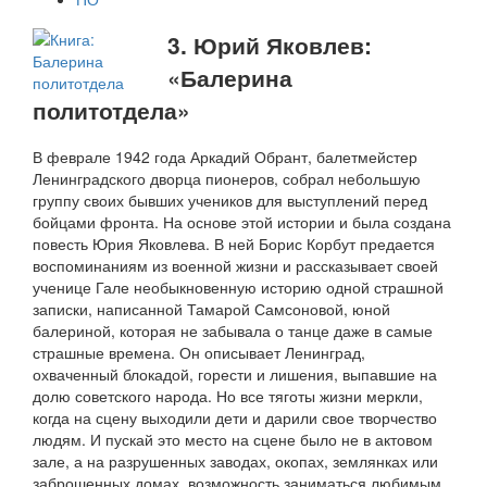
3. Юрий Яковлев:
«Балерина
политотдела»
В феврале 1942 года Аркадий Обрант, балетмейстер
Ленинградского дворца пионеров, собрал небольшую
группу своих бывших учеников для выступлений перед
бойцами фронта. На основе этой истории и была создана
повесть Юрия Яковлева. В ней Борис Корбут предается
воспоминаниям из военной жизни и рассказывает своей
ученице Гале необыкновенную историю одной страшной
записки, написанной Тамарой Самсоновой, юной
балериной, которая не забывала о танце даже в самые
страшные времена. Он описывает Ленинград,
охваченный блокадой, горести и лишения, выпавшие на
долю советского народа. Но все тяготы жизни меркли,
когда на сцену выходили дети и дарили свое творчество
людям. И пускай это место на сцене было не в актовом
зале, а на разрушенных заводах, окопах, землянках или
заброшенных домах, возможность заниматься любимым